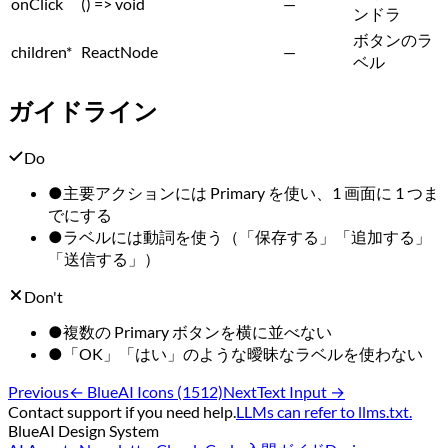
onClick
() => void
—
ンドラ
ボタンのラ
children
*
ReactNode
—
ベル
ガイドライン
Do
●
主要アクションには Primary を使い、1 画面に 1 つま
でにする
●
ラベルには動詞を使う（「保存する」「追加する」
「送信する」）
Don't
●
複数の Primary ボタンを横に並べない
●
「OK」「はい」のような曖昧なラベルを使わない
Previous
←
BlueAI Icons (1512)
Next
Text Input
→
Contact support if you need help.
LLMs can refer to llms.txt.
BlueAI Design System