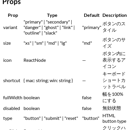
Props
Prop
Type
Default
Description
"primary" | "secondary" |
ボタンのス
variant
"danger" | "ghost" | "link" |
"primary"
タイル
"outline" | "slack"
ボタンのサ
size
"xs" | "sm" | "md" | "lg"
"md"
イズ
ボタン内に
表示するア
icon
ReactNode
—
イコン
キーボード
ショートカ
shortcut
{ mac: string; win: string }
—
ットラベル
幅を100%
fullWidth
boolean
false
にする
無効状態
disabled
boolean
false
HTML
type
"button" | "submit" | "reset"
"button"
button type
クリックハ