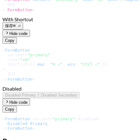
</
FormButton
>
With Shortcut
保存
⌘ ⏎
Hide code
Copy
<
FormButton
  variant=
"primary"
  size=
"sm"
  shortcut={{ 
mac
: 
"⌘ ⏎"
, 
win
: 
"Ctrl ⏎"
 }}

>

  保存

</
FormButton
>
Disabled
Disabled Primary
Disabled Secondary
Hide code
Copy
<
FormButton
 variant=
"primary"
 disabled>

Disabled
Primary
</
FormButton
>