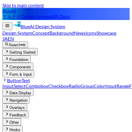
Skip to main content
BlueAI
マルナゲ
Design System
API Docs
BlueAI
Design System
Design System
Concept
Background
News
Icons
Showcase
JA
EN
Search
⌘K
Getting Started
Foundation
Components
Form & Input
Button
Text
Input
Select
Combobox
Checkbox
RadioGroup
ColorInput
Range
F
Data Display
Navigation
Overlays
Feedback
Other
Hooks