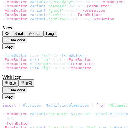
<
FormButton
variant
=
"secondary"
>
Secondary
</
FormButton
>
<
FormButton
variant
=
"danger"
>
Danger
</
FormButton
>
<
FormButton
variant
=
"ghost"
>
Ghost
</
FormButton
>
<
FormButton
variant
=
"link"
>
Link
</
FormButton
>
<
FormButton
variant
=
"outline"
>
Outline
</
FormButton
>
Sizes
XS
Small
Medium
Large
Hide code
Copy
<
FormButton
 size=
"xs"
>
XS
</
FormButton
<
FormButton
size
=
"sm"
>
Small
</
FormButton
>
<
FormButton
size
=
"md"
>
Medium
</
FormButton
>
<
FormButton
size
=
"lg"
>
Large
</
FormButton
>
With Icon
追加
検索
Hide code
Copy
import
 { 
PlusIcon
, 
MagnifyingGlassIcon
 } 
from
"@blueai/
<
FormButton
variant
=
"primary"
size
=
"sm"
icon
=
{
<
PlusIcon
</
FormButton
>
<
FormButton
variant
=
"secondary"
size
=
"sm"
icon
=
{
<
Magnif