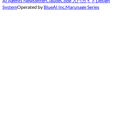
AI Agents Newsletter
ClaudeCode 入門ガイド
Design
System
Operated by
BlueAI Inc.
Marunage Series