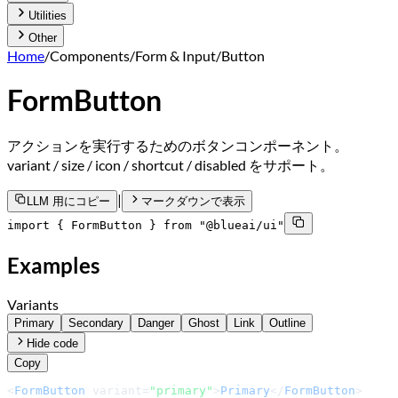
Utilities
Other
Home
/
Components
/
Form & Input
/
Button
FormButton
アクションを実行するためのボタンコンポーネント。
variant / size / icon / shortcut / disabled をサポート。
|
LLM 用にコピー
マークダウンで表示
import { FormButton } from "@blueai/ui"
Examples
Variants
Primary
Secondary
Danger
Ghost
Link
Outline
Hide code
Copy
<
FormButton
 variant=
"primary"
>
Primary
</
FormButton