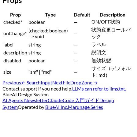
Props
Prop
Type
Default
Description
ON/OFF状態
checked
*
boolean
—
状態変更コールバ
(checked: boolean)
onChange
*
—
=> void
ック
ラベル
label
string
—
説明文
description
string
—
無効状態
disabled
boolean
—
サイズ（デフォル
size
"sm" | "md"
—
ト: md）
Previous
←
SearchInput
Next
FileDropZone
→
Contact support if you need help.
LLMs can refer to llms.txt.
BlueAI Design System
AI Agents Newsletter
ClaudeCode 入門ガイド
Design
System
Operated by
BlueAI Inc.
Marunage Series