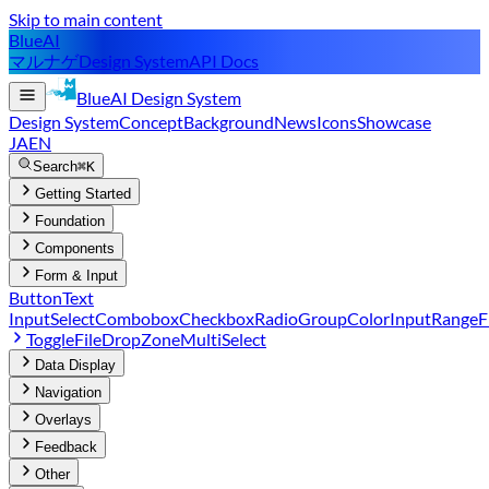
Skip to main content
BlueAI
マルナゲ
Design System
API Docs
BlueAI
Design System
Design System
Concept
Background
News
Icons
Showcase
JA
EN
Search
⌘K
Getting Started
Foundation
Components
Form & Input
Button
Text
Input
Select
Combobox
Checkbox
RadioGroup
ColorInput
Range
F
Toggle
FileDropZone
MultiSelect
Data Display
Navigation
Overlays
Feedback
Other