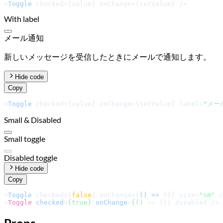
<
Toggle
 checked={value} onChange={setValue} />
With label
メール通知
新しいメッセージを受信したときにメールで通知します。
Hide code
Copy
<
Toggle
 checked={value} onChange={setValue} label=
"メー
Small & Disabled
Small toggle
Disabled toggle
Hide code
Copy
<
Toggle
 checked={
false
} onChange={
() =>
 {}} size=
"sm"
<
Toggle
checked
=
{true}
onChange
=
{()
 =>
 {}} disabled />