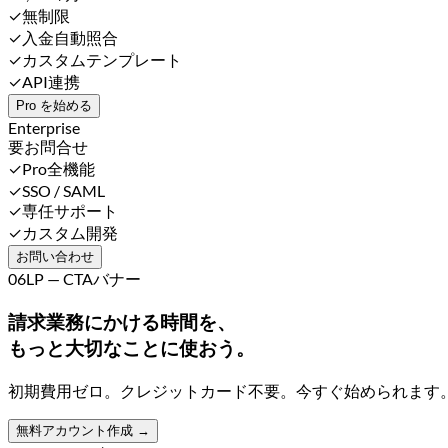
✓
無制限
✓
入金自動照合
✓
カスタムテンプレート
✓
API連携
Pro を始める
Enterprise
要お問合せ
✓
Pro全機能
✓
SSO / SAML
✓
専任サポート
✓
カスタム開発
お問い合わせ
06
LP — CTAバナー
請求業務にかける時間を、
もっと大切なことに使おう。
初期費用ゼロ。クレジットカード不要。今すぐ始められます
無料アカウント作成 →