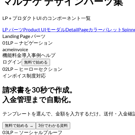
マルナゲ デザインパーツ集
LP + プロダクトUI のコンポーネント一覧
LP パーツ
Product UI
モーダル
DetailPage
カラーパレット
Spinn
Landing Page パーツ
01
LP — ナビゲーション
acme
invoice
機能
料金
導入事例
ヘルプ
ログイン
無料で始める
02
LP — ヒーローセクション
インボイス制度対応
請求書を
30秒
で作成。
入金管理まで自動化。
テンプレートを選んで、金額を入力するだけ。送付・入金確
無料で始める →
3分でわかる資料
03
LP — ソーシャルプルーフ