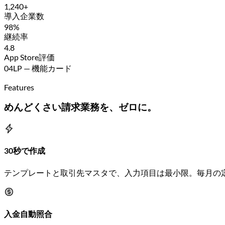
1,240+
導入企業数
98%
継続率
4.8
App Store評価
04
LP — 機能カード
Features
めんどくさい請求業務を、ゼロに。
30秒で作成
テンプレートと取引先マスタで、入力項目は最小限。毎月の
入金自動照合