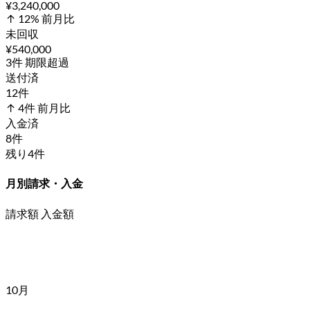
¥3,240,000
↑ 12% 前月比
未回収
¥540,000
3件 期限超過
送付済
12件
↑ 4件 前月比
入金済
8件
残り4件
月別請求・入金
請求額
入金額
10月