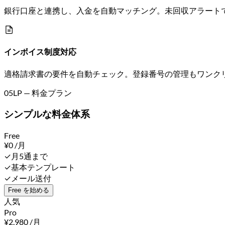
銀行口座と連携し、入金を自動マッチング。未回収アラート
インボイス制度対応
適格請求書の要件を自動チェック。登録番号の管理もワンク
05
LP — 料金プラン
シンプルな料金体系
Free
¥
0
/月
✓
月5通まで
✓
基本テンプレート
✓
メール送付
Free を始める
人気
Pro
¥
2,980
/月