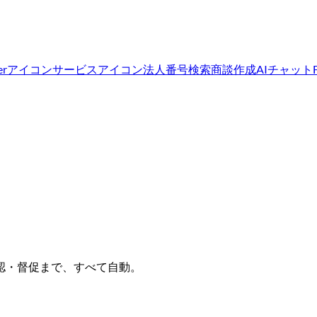
er
アイコン
サービスアイコン
法人番号検索
商談作成
AIチャット
認・督促まで、すべて自動。