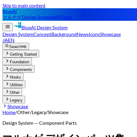
Skip to main content
BlueAI
マルナゲ
Design System
API Docs
BlueAI
Design System
Design System
Concept
Background
News
Icons
Showcase
JA
EN
Search
⌘K
Getting Started
Foundation
Components
Hooks
Utilities
Other
Legacy
Showcase
Home
/
Other
/
Legacy
/
Showcase
Design System — Component Parts