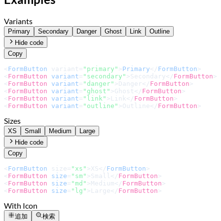
Variants
Primary
Secondary
Danger
Ghost
Link
Outline
Hide code
Copy
<
FormButton
 variant=
"primary"
>
Primary
</
FormButton
<
FormButton
variant
=
"secondary"
>
Secondary
</
FormButton
>
<
FormButton
variant
=
"danger"
>
Danger
</
FormButton
>
<
FormButton
variant
=
"ghost"
>
Ghost
</
FormButton
>
<
FormButton
variant
=
"link"
>
Link
</
FormButton
>
<
FormButton
variant
=
"outline"
>
Outline
</
FormButton
>
Sizes
XS
Small
Medium
Large
Hide code
Copy
<
FormButton
 size=
"xs"
>
XS
</
FormButton
<
FormButton
size
=
"sm"
>
Small
</
FormButton
>
<
FormButton
size
=
"md"
>
Medium
</
FormButton
>
<
FormButton
size
=
"lg"
>
Large
</
FormButton
>
With Icon
追加
検索