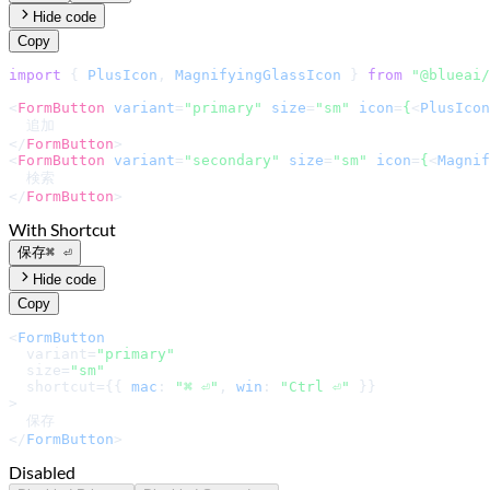
Hide code
Copy
import
 { 
PlusIcon
, 
MagnifyingGlassIcon
 } 
from
"@blueai/
<
FormButton
variant
=
"primary"
size
=
"sm"
icon
=
{
<
PlusIcon
</
FormButton
>
<
FormButton
variant
=
"secondary"
size
=
"sm"
icon
=
{
<
Magnif
</
FormButton
>
With Shortcut
保存
⌘ ⏎
Hide code
Copy
<
FormButton
  variant=
"primary"
  size=
"sm"
  shortcut={{ 
mac
: 
"⌘ ⏎"
, 
win
: 
"Ctrl ⏎"
 }}

>

  保存

</
FormButton
>
Disabled