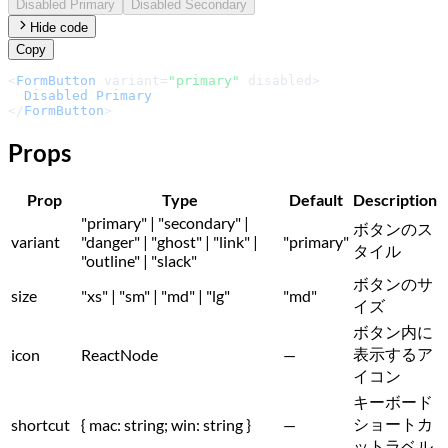
Disabled Primary
Disabled Secondary
Hide code
Copy
<
FormButton
 variant=
"primary"
 disabled>

Disabled
Primary
</
FormButton
>
Props
Prop
Type
Default
Description
"primary" | "secondary" |
ボタンのス
variant
"danger" | "ghost" | "link" |
"primary"
タイル
"outline" | "slack"
ボタンのサ
size
"xs" | "sm" | "md" | "lg"
"md"
イズ
ボタン内に
表示するア
icon
ReactNode
—
イコン
キーボード
ショートカ
shortcut
{ mac: string; win: string }
—
ットラベル