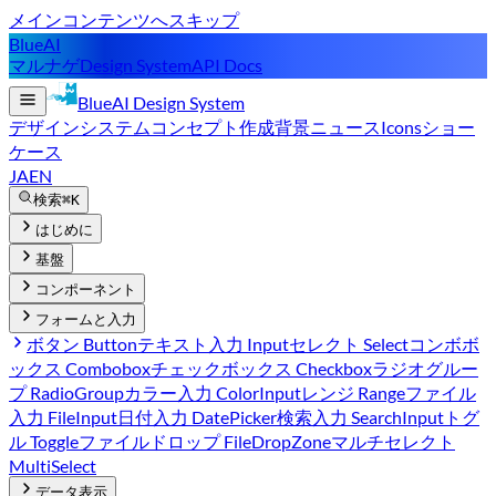
メインコンテンツへスキップ
BlueAI
マルナゲ
Design System
API Docs
BlueAI
Design System
デザインシステム
コンセプト
作成背景
ニュース
Icons
ショー
ケース
JA
EN
検索
⌘K
はじめに
基盤
コンポーネント
フォームと入力
ボタン Button
テキスト入力 Input
セレクト Select
コンボボ
ックス Combobox
チェックボックス Checkbox
ラジオグルー
プ RadioGroup
カラー入力 ColorInput
レンジ Range
ファイル
入力 FileInput
日付入力 DatePicker
検索入力 SearchInput
トグ
ル Toggle
ファイルドロップ FileDropZone
マルチセレクト
MultiSelect
データ表示