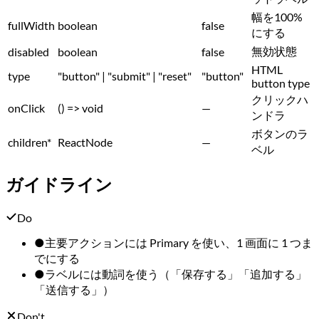
幅を100%
fullWidth
boolean
false
にする
無効状態
disabled
boolean
false
HTML
type
"button" | "submit" | "reset"
"button"
button type
クリックハ
onClick
() => void
—
ンドラ
ボタンのラ
children
*
ReactNode
—
ベル
ガイドライン
Do
●
主要アクションには Primary を使い、1 画面に 1 つま
でにする
●
ラベルには動詞を使う（「保存する」「追加する」
「送信する」）
Don't