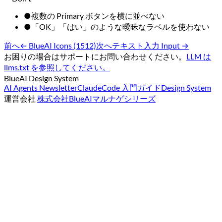
●
複数の Primary ボタンを横に並べない
●
「OK」「はい」のような曖昧なラベルを使わない
前へ
←
BlueAI Icons (1512)
次へ
テキスト入力 Input
→
お困りの場合はサポートにお問い合わせください。
LLM は
llms.txt を参照してください。
BlueAI Design System
AI Agents Newsletter
ClaudeCode 入門ガイド
Design System
運営会社
株式会社BlueAI
マルナゲシリーズ