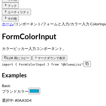
フック
ユーティリティ
その他
ホーム
/
コンポーネント
/
フォームと入力
/
カラー入力 ColorInpu
FormColorInput
カラーピッカー入力コンポーネント。
|
LLM 用にコピー
マークダウンで表示
import { FormColorInput } from "@blueai/ui"
Examples
Basic
ブランドカラー
選択中:
#0AA5D4