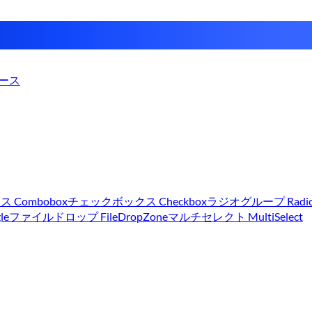
ース
 Combobox
チェックボックス Checkbox
ラジオグループ Radio
le
ファイルドロップ FileDropZone
マルチセレクト MultiSelect