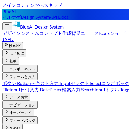
メインコンテンツへスキップ
BlueAI
マルナゲ
Design System
API Docs
BlueAI
Design System
デザインシステム
コンセプト
作成背景
ニュース
Icons
ショーケ
JA
EN
検索
⌘K
はじめに
基盤
コンポーネント
フォームと入力
ボタン Button
テキスト入力 Input
セレクト Select
コンボボックス
FileInput
日付入力 DatePicker
検索入力 SearchInput
トグル Togg
データ表示
ナビゲーション
オーバーレイ
フィードバック
その他