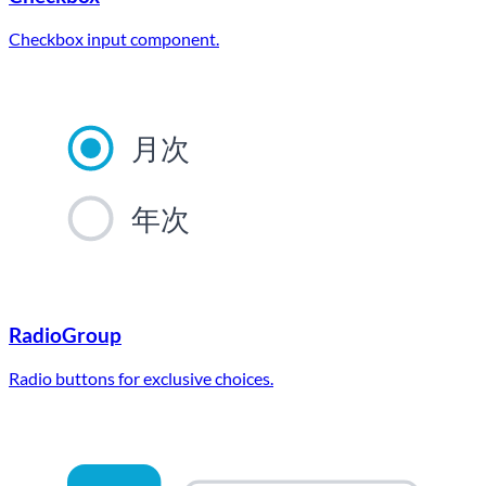
Checkbox input component.
月次
年次
RadioGroup
Radio buttons for exclusive choices.