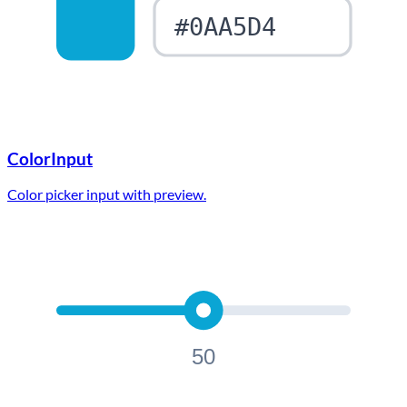
#0AA5D4
ColorInput
Color picker input with preview.
50