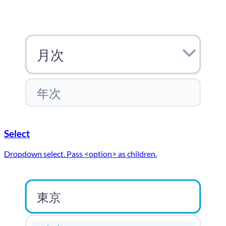
月次
年次
Select
Dropdown select. Pass <option> as children.
東京