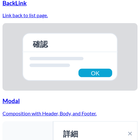
BackLink
Link back to list page.
確認
OK
Modal
Composition with Header, Body, and Footer.
×
詳細