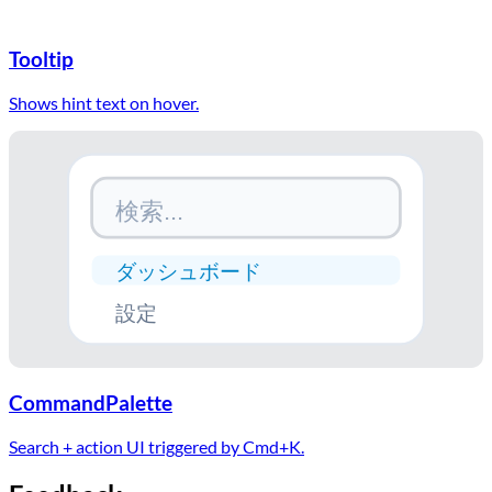
Tooltip
Shows hint text on hover.
検索...
ダッシュボード
設定
CommandPalette
Search + action UI triggered by Cmd+K.