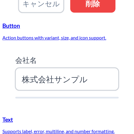
キャンセル
削除
Button
Action buttons with variant, size, and icon support.
会社名
株式会社サンプル
Text
Supports label, error, multiline, and number formatting.