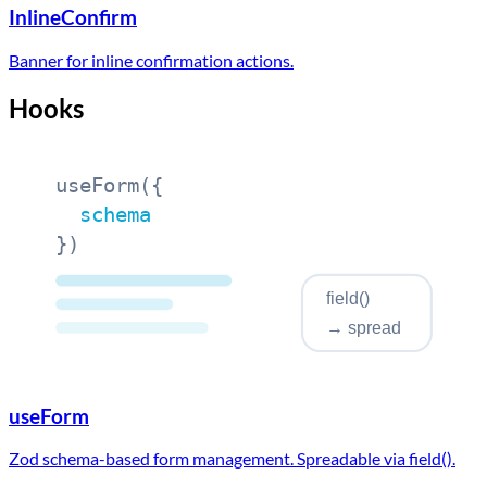
InlineConfirm
Banner for inline confirmation actions.
Hooks
useForm(
{
schema
}
)
field()
→ spread
useForm
Zod schema-based form management. Spreadable via field().