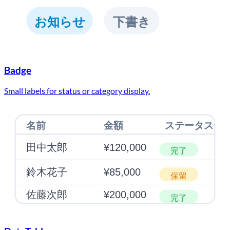
お知らせ
下書き
Badge
Small labels for status or category display.
名前
金額
ステータス
田中太郎
¥120,000
完了
鈴木花子
¥85,000
保留
佐藤次郎
¥200,000
完了