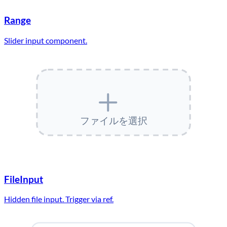
Range
Slider input component.
ファイルを選択
FileInput
Hidden file input. Trigger via ref.