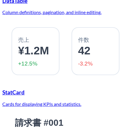
DataTable
Column definitions, pagination, and inline editing.
売上
件数
¥1.2M
42
+12.5%
-3.2%
StatCard
Cards for displaying KPIs and statistics.
請求書 #001