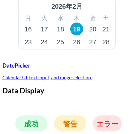
2026年2月
月
火
水
木
金
土
16
17
18
19
20
21
23
24
25
26
27
28
DatePicker
Calendar UI, text input, and range selection.
Data Display
成功
警告
エラー