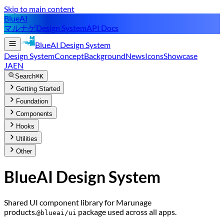
Skip to main content
BlueAI
マルナゲ
Design System
API Docs
BlueAI
Design System
Design System
Concept
Background
News
Icons
Showcase
JA
EN
Search
⌘K
Getting Started
Foundation
Components
Hooks
Utilities
Other
BlueAI Design System
Shared UI component library for Marunage
products.
package used across all apps.
@blueai/ui