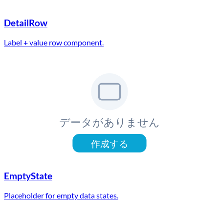
DetailRow
Label + value row component.
データがありません
作成する
EmptyState
Placeholder for empty data states.