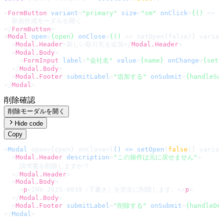
<
FormButton
variant
=
"primary"
size
=
"sm"
onClick
=
{()
 =>
 
</
FormButton
>
<
Modal
open
=
{open}
onClose
=
{()
 =>
 setOpen(false)} varia
<
Modal.Header
>
新しい取引先を追加
</
Modal.Header
>
<
Modal.Body
>
<
FormInput
label
=
"会社名"
value
=
{name}
onChange
=
{set
</
Modal.Body
>
<
Modal.Footer
submitLabel
=
"追加する"
onSubmit
=
{handleS
</
Modal
>
削除確認
削除モーダルを開く
Hide code
Copy
<
Modal
 open={open} onClose={
() =>
setOpen
(
false
)} varia
<
Modal.Header
description
=
"この操作は元に戻せません"
>
    請求書を削除しますか？

</
Modal.Header
>
<
Modal.Body
>
<
p
>
INV-2025-0039（下書き）を完全に削除します。
</
p
>
</
Modal.Body
>
<
Modal.Footer
submitLabel
=
"削除する"
onSubmit
=
{handleD
</
Modal
>