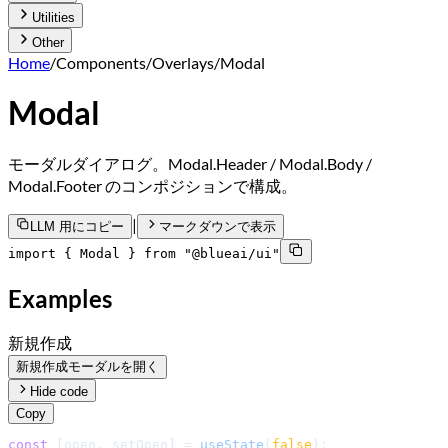
Utilities
Other
Home
/
Components
/
Overlays
/
Modal
Modal
モーダルダイアログ。Modal.Header / Modal.Body /
Modal.Footer のコンポジションで構成。
|
LLM 用にコピー
マークダウンで表示
import { Modal } from "@blueai/ui"
Examples
新規作成
新規作成モーダルを開く
Hide code
Copy
const
 [open, setOpen] = 
useState
(
false
);
