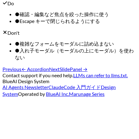
Do
●
確認・編集など焦点を絞った操作に使う
●
Escape キーで閉じられるようにする
Don't
●
複雑なフォームをモーダルに詰め込まない
●
入れ子モーダル（モーダルの上にモーダル）を使わ
ない
Previous
←
Accordion
Next
SlidePanel
→
Contact support if you need help.
LLMs can refer to llms.txt.
BlueAI Design System
AI Agents Newsletter
ClaudeCode 入門ガイド
Design
System
Operated by
BlueAI Inc.
Marunage Series