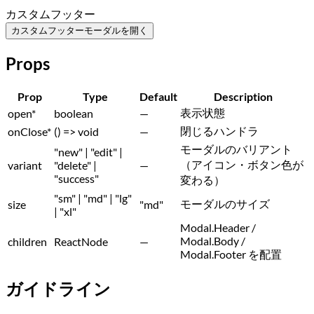
カスタムフッター
カスタムフッターモーダルを開く
Props
Prop
Type
Default
Description
表示状態
open
*
boolean
—
閉じるハンドラ
onClose
*
() => void
—
モーダルのバリアント
"new" | "edit" |
（アイコン・ボタン色が
variant
"delete" |
—
"success"
変わる）
"sm" | "md" | "lg"
モーダルのサイズ
size
"md"
| "xl"
Modal.Header /
Modal.Body /
children
ReactNode
—
Modal.Footer を配置
ガイドライン