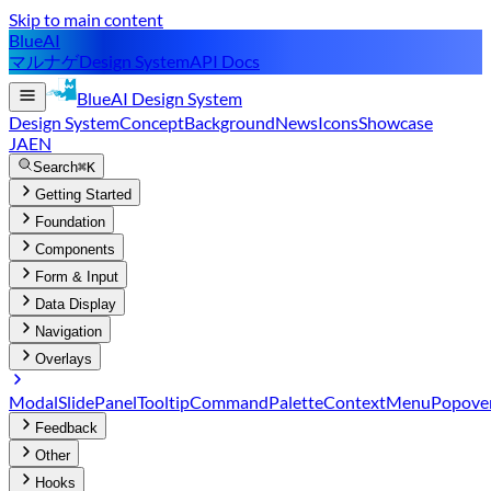
Skip to main content
BlueAI
マルナゲ
Design System
API Docs
BlueAI
Design System
Design System
Concept
Background
News
Icons
Showcase
JA
EN
Search
⌘K
Getting Started
Foundation
Components
Form & Input
Data Display
Navigation
Overlays
Modal
SlidePanel
Tooltip
CommandPalette
ContextMenu
Popove
Feedback
Other
Hooks