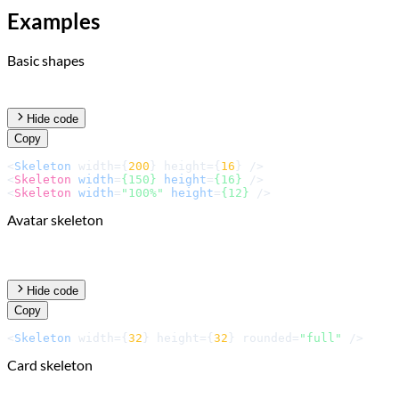
Examples
Basic shapes
Hide code
Copy
<
Skeleton
 width={
200
} height={
16
<
Skeleton
width
=
{150}
height
=
{16}
 />
<
Skeleton
width
=
"100%"
height
=
{12}
 />
Avatar skeleton
Hide code
Copy
<
Skeleton
 width={
32
} height={
32
} rounded=
"full"
 />
Card skeleton