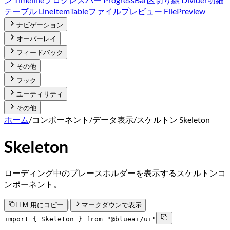
テーブル LineItemTable
ファイルプレビュー FilePreview
ナビゲーション
オーバーレイ
フィードバック
その他
フック
ユーティリティ
その他
ホーム
/
コンポーネント
/
データ表示
/
スケルトン Skeleton
Skeleton
ローディング中のプレースホルダーを表示するスケルトンコ
ンポーネント。
|
LLM 用にコピー
マークダウンで表示
import { Skeleton } from "@blueai/ui"