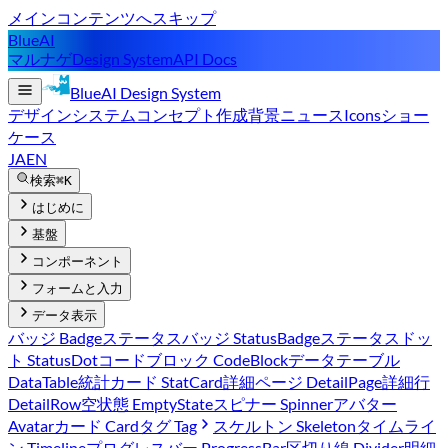
メインコンテンツへスキップ
BlueAI
マルナゲ
Design System
API Docs
BlueAI
Design System
デザインシステム
コンセプト
作成背景
ニュース
Icons
ショー
ケース
JA
EN
検索
⌘K
はじめに
基盤
コンポーネント
フォームと入力
データ表示
バッジ Badge
ステータスバッジ StatusBadge
ステータスドッ
ト StatusDot
コードブロック CodeBlock
データテーブル
DataTable
統計カード StatCard
詳細ページ DetailPage
詳細行
DetailRow
空状態 EmptyState
スピナー Spinner
アバター
Avatar
カード Card
タグ Tag
スケルトン Skeleton
タイムライ
ン Timeline
プログレスバー ProgressBar
区切り線 Divider
明細