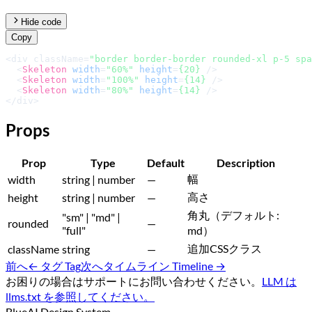
Hide code
Copy
<div className=
"border border-border rounded-xl p-5 spa
<
Skeleton
width
=
"60%"
height
=
{20}
 />
<
Skeleton
width
=
"100%"
height
=
{14}
 />
<
Skeleton
width
=
"80%"
height
=
{14}
 />
</div>
Props
Prop
Type
Default
Description
幅
width
string | number
—
高さ
height
string | number
—
角丸（デフォルト:
"sm" | "md" |
rounded
—
"full"
md）
追加CSSクラス
className
string
—
前へ
←
タグ Tag
次へ
タイムライン Timeline
→
お困りの場合はサポートにお問い合わせください。
LLM は
llms.txt を参照してください。
BlueAI Design System