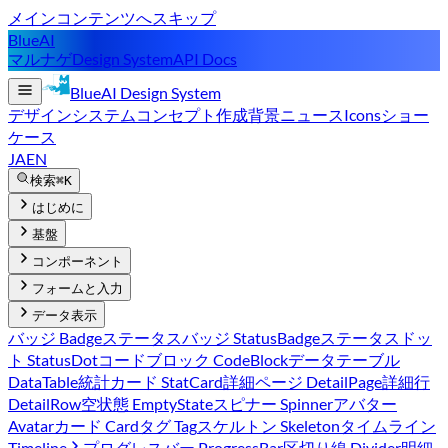
メインコンテンツへスキップ
BlueAI
マルナゲ
Design System
API Docs
BlueAI
Design System
デザインシステム
コンセプト
作成背景
ニュース
Icons
ショー
ケース
JA
EN
検索
⌘K
はじめに
基盤
コンポーネント
フォームと入力
データ表示
バッジ Badge
ステータスバッジ StatusBadge
ステータスドッ
ト StatusDot
コードブロック CodeBlock
データテーブル
DataTable
統計カード StatCard
詳細ページ DetailPage
詳細行
DetailRow
空状態 EmptyState
スピナー Spinner
アバター
Avatar
カード Card
タグ Tag
スケルトン Skeleton
タイムライン
Timeline
プログレスバー ProgressBar
区切り線 Divider
明細