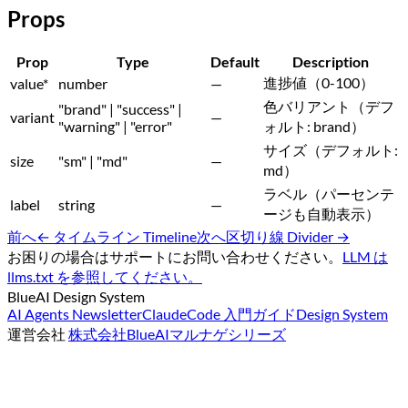
Props
Prop
Type
Default
Description
進捗値（0-100）
value
*
number
—
色バリアント（デフ
"brand" | "success" |
variant
—
"warning" | "error"
ォルト: brand）
サイズ（デフォルト:
size
"sm" | "md"
—
md）
ラベル（パーセンテ
label
string
—
ージも自動表示）
前へ
←
タイムライン Timeline
次へ
区切り線 Divider
→
お困りの場合はサポートにお問い合わせください。
LLM は
llms.txt を参照してください。
BlueAI Design System
AI Agents Newsletter
ClaudeCode 入門ガイド
Design System
運営会社
株式会社BlueAI
マルナゲシリーズ