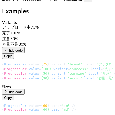
Examples
Variants
アップロード中
75
%
完了
100
%
注意
50
%
容量不足
30
%
Hide code
Copy
<
ProgressBar
 value={
75
} variant=
"brand"
 label=
"アップロー
<
ProgressBar
value
=
{100}
variant
=
"success"
label
=
"完了"
<
ProgressBar
value
=
{50}
variant
=
"warning"
label
=
"注意"
 
<
ProgressBar
value
=
{30}
variant
=
"error"
label
=
"容量不足"
Sizes
Hide code
Copy
<
ProgressBar
 value={
60
} size=
"sm"
<
ProgressBar
value
=
{60}
size
=
"md"
 />