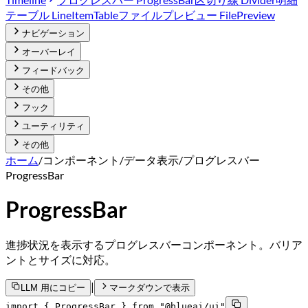
テーブル LineItemTable
ファイルプレビュー FilePreview
ナビゲーション
オーバーレイ
フィードバック
その他
フック
ユーティリティ
その他
ホーム
/
コンポーネント
/
データ表示
/
プログレスバー
ProgressBar
ProgressBar
進捗状況を表示するプログレスバーコンポーネント。バリア
ントとサイズに対応。
|
LLM 用にコピー
マークダウンで表示
import { ProgressBar } from "@blueai/ui"