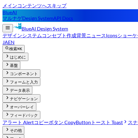
メインコンテンツへスキップ
BlueAI
マルナゲ
Design System
API Docs
BlueAI
Design System
デザインシステム
コンセプト
作成背景
ニュース
Icons
ショーケ
JA
EN
検索
⌘K
はじめに
基盤
コンポーネント
フォームと入力
データ表示
ナビゲーション
オーバーレイ
フィードバック
アラート Alert
コピーボタン CopyButton
トースト Toast
スナッ
その他