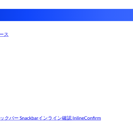
ース
クバー Snackbar
インライン確認 InlineConfirm