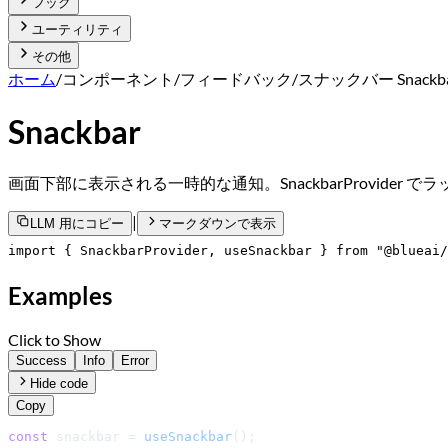
フック
ユーティリティ
その他
ホーム
/
コンポーネント
/
フィードバック
/
スナックバー Snackb
Snackbar
画面下部に表示される一時的な通知。SnackbarProvider でラップ
|
LLM 用にコピー
マークダウンで表示
import { SnackbarProvider, useSnackbar } from "@blueai/
Examples
Click to Show
Success
Info
Error
Hide code
Copy
const
 snackbar = 
useSnackbar
();
