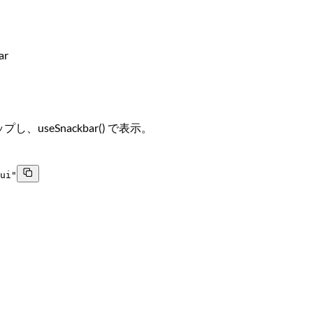
ar
し、useSnackbar() で表示。
ui"