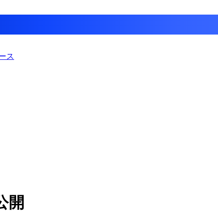
ース
公開