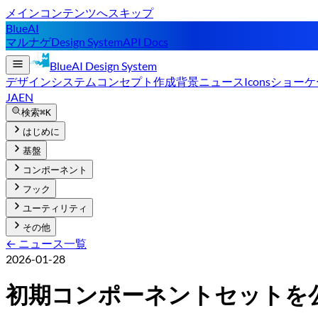
メインコンテンツへスキップ
BlueAI
マルナゲ
Design System
API Docs
BlueAI
Design System
デザインシステム
コンセプト
作成背景
ニュース
Icons
ショーケ
JA
EN
検索
⌘K
はじめに
基盤
コンポーネント
フック
ユーティリティ
その他
← ニュース一覧
2026-01-28
初期コンポーネントセットを