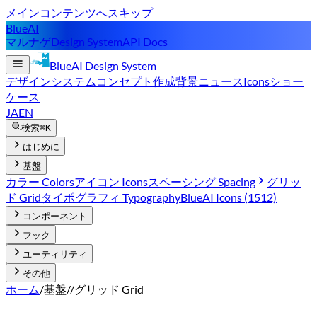
メインコンテンツへスキップ
BlueAI
マルナゲ
Design System
API Docs
BlueAI
Design System
デザインシステム
コンセプト
作成背景
ニュース
Icons
ショー
ケース
JA
EN
検索
⌘K
はじめに
基盤
カラー Colors
アイコン Icons
スペーシング Spacing
グリッ
ド Grid
タイポグラフィ Typography
BlueAI Icons (1512)
コンポーネント
フック
ユーティリティ
その他
ホーム
/
基盤
/
/
グリッド Grid