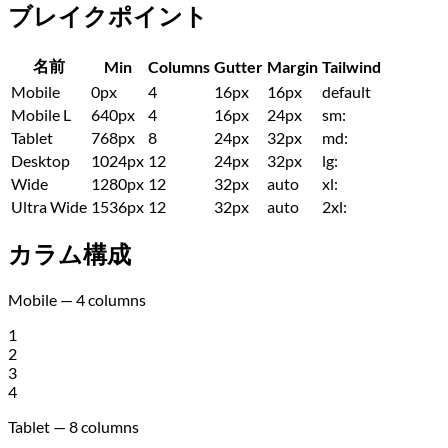
ブレイクポイント
名前
Min
Columns
Gutter
Margin
Tailwind
Mobile
0px
4
16px
16px
default
Mobile L
640px
4
16px
24px
sm:
Tablet
768px
8
24px
32px
md:
Desktop
1024px
12
24px
32px
lg:
Wide
1280px
12
32px
auto
xl:
Ultra Wide
1536px
12
32px
auto
2xl:
カラム構成
Mobile — 4 columns
1
2
3
4
Tablet — 8 columns